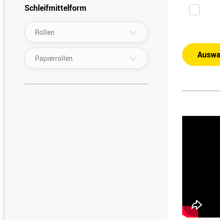
Schleifmittelform
▾
Rollen
Auswa
▾
Papierrollen