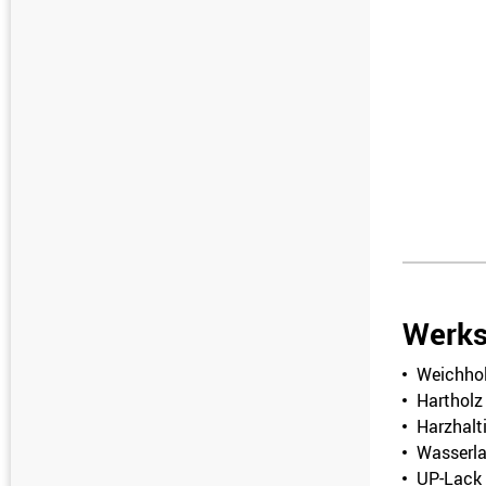
Werks
Weichho
Hartholz
Harzhalt
Wasserl
UP-Lack