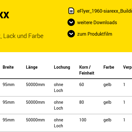
xx
eFlyer_1960-siarexx_Buildi
weitere Downloads
zum Produktfilm
, Lack und Farbe
Breite
Länge
Lochung
Korn /
Farbe
Verp
Feinheit
95mm
50000mm
ohne
60
gelb
1
Loch
95mm
50000mm
ohne
80
gelb
1
Loch
95mm
50000mm
ohne
100
gelb
1
Loch