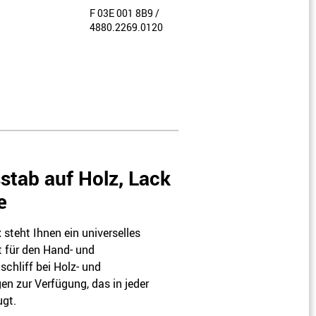
F 03E 001 8B9 /
4880.2269.0120
F 03E 001 8BB /
4880.2269.0180
F 03E 001 8BD /
4880.2269.0240
F 03E 001 8BV /
3281.1275.0040
stab auf Holz, Lack
F 03E 001 8BW /
e
3281.1275.0060
F 03E 001 8BX /
 steht Ihnen ein universelles
3281.1275.0080
t für den Hand- und
hliff bei Holz- und
F 03E 001 8BY /
3281.1275.0100
 zur Verfügung, das in jeder
ugt.
F 03E 001 8BZ /