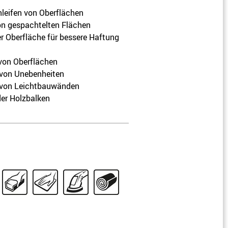
F 03E 007 LB5 /
hleifen von Oberflächen
0906.6878.0040
on gespachtelten Flächen
r Oberfläche für bessere Haftung
F 03E 007 LB6 /
0906.6878.0060
 von Oberflächen
F 03E 007 LB7 /
 von Unebenheiten
0906.6878.0080
 von Leichtbauwänden
der Holzbalken
F 03E 007 LB8 /
0906.6878.0120
F 03E 007 LB9 /
0906.6878.0150
F 03E 007 LC0 /
0906.6878.0180
F 03E 007 LC1 /
0906.6878.0240