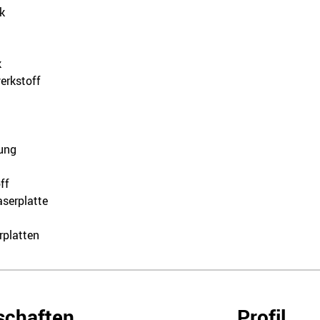
k
k
erkstoff
ung
ff
aserplatte
rplatten
schaften
Profil