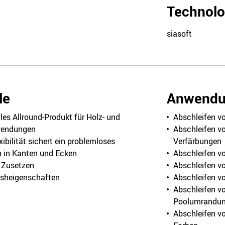
Loch
Technolo
115mm
50000mm
ohne
150
gelb
1
siasoft
Loch
115mm
50000mm
ohne
180
gelb
1
Loch
115mm
50000mm
ohne
220
gelb
1
le
Anwendu
Loch
115mm
50000mm
ohne
240
gelb
1
les Allround-Produkt für Holz- und
Abschleifen vo
Loch
endungen
Abschleifen vo
ibilität sichert ein problemloses
Verfärbungen
115mm
50000mm
ohne
280
gelb
1
n in Kanten und Ecken
Abschleifen v
Loch
 Zusetzen
Abschleifen v
115mm
50000mm
ohne
320
gelb
1
isheigenschaften
Abschleifen vo
Loch
Abschleifen v
Poolumrandu
95mm
50000mm
ohne
150
gelb
1
Abschleifen v
Loch