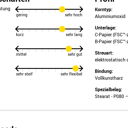
stung
Korntyp:
gering
sehr hoch
Aluminiumoxid
Unterlage:
C-Papier (FSC™-z
kurz
sehr lang
B-Papier (FSC™-z
Streuart:
mittel
sehr gut
elektrostatisch 
Bindung:
sehr steif
sehr flexibel
Vollkunstharz
Spezialbelag:
Stearat - P080 