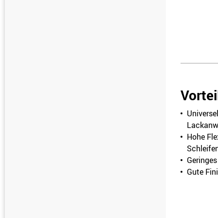
Vortei
Universel
Lackanw
Hohe Flex
Schleife
Geringes
Gute Fin