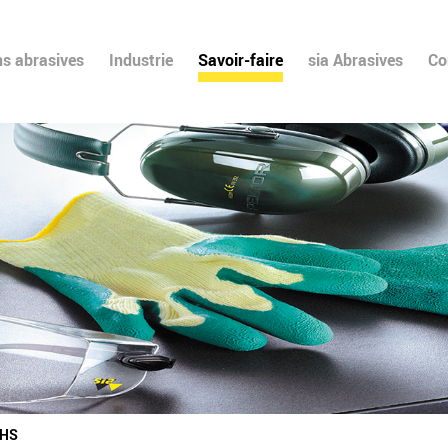
ns abrasives
Industrie
Savoir-faire
sia Abrasives
Co
HS