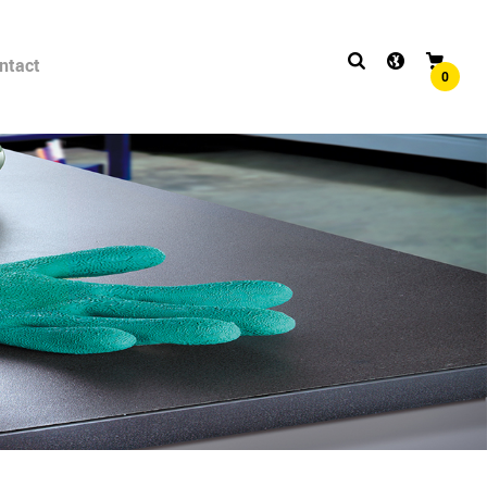
ntact
0