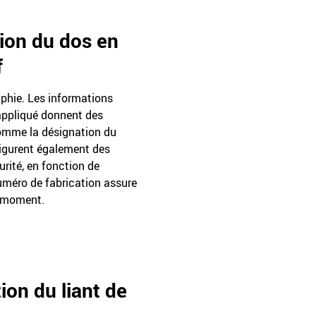
sion du dos en
f
aphie. Les informations
appliqué donnent des
omme la désignation du
 figurent également des
rité, en fonction de
uméro de fabrication assure
t moment.
ion du liant de