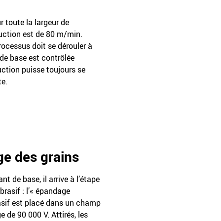
r toute la largeur de
uction est de 80 m/min.
rocessus doit se dérouler à
t de base est contrôlée
duction puisse toujours se
te.
ge des grains
nt de base, il arrive à l’étape
abrasif : l’« épandage
rasif est placé dans un champ
 de 90 000 V. Attirés, les