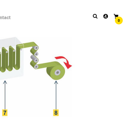
ntact
0