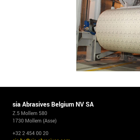
sia Abrasives Belgium NV SA
Z.5 Mollem 580
1730 Mollem (Asse)
+32 2 454 00 20