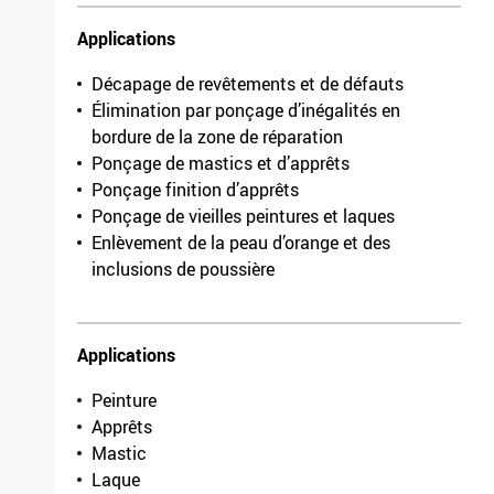
3017.7881.0320
Applications
Longueur
50000mm
Décapage de revêtements et de défauts
Largeur
115mm
Élimination par ponçage d’inégalités en
Grain/finesse
400
bordure de la zone de réparation
Unité de conditionnement
1
Ponçage de mastics et d’apprêts
F 03E 006 1H2 /
Ponçage finition d’apprêts
3017.7881.0400
Ponçage de vieilles peintures et laques
Enlèvement de la peau d’orange et des
inclusions de poussière
Applications
Peinture
Apprêts
Mastic
Laque