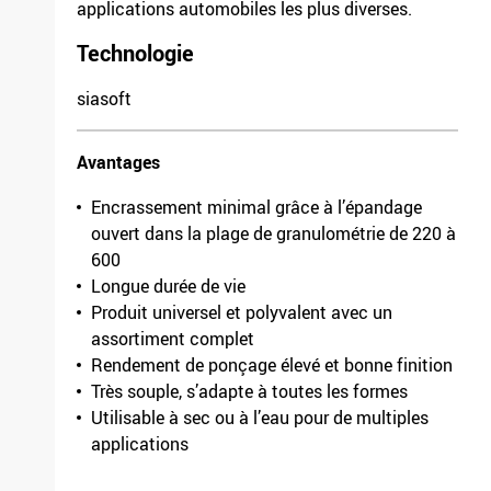
applications automobiles les plus diverses.
Largeur
115mm
Technologie
Grain/finesse
220
Unité de conditionnement
1
siasoft
F 03E 006 1GY /
3017.7881.0220
Avantages
Longueur
50000mm
Encrassement minimal grâce à l’épandage
Largeur
115mm
ouvert dans la plage de granulométrie de 220 à
Grain/finesse
240
600
Unité de conditionnement
1
Longue durée de vie
F 03E 006 1GZ /
Produit universel et polyvalent avec un
3017.7881.0240
assortiment complet
Longueur
50000mm
Rendement de ponçage élevé et bonne finition
Très souple, s’adapte à toutes les formes
Largeur
115mm
Utilisable à sec ou à l’eau pour de multiples
Grain/finesse
320
applications
Unité de conditionnement
1
F 03E 006 1H1 /