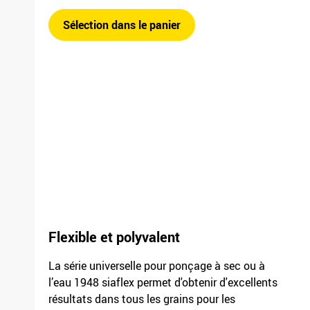
Unité de conditionnement
1
F 03E 006 1GV /
Sélection dans le panier
3017.7881.0120
Longueur
50000mm
Largeur
115mm
Grain/finesse
150
Unité de conditionnement
1
F 03E 006 1GW /
3017.7881.0150
Longueur
50000mm
Largeur
115mm
Grain/finesse
180
Flexible et polyvalent
Unité de conditionnement
1
F 03E 006 1GX /
La série universelle pour ponçage à sec ou à
3017.7881.0180
l’eau 1948 siaflex permet d'obtenir d'excellents
résultats dans tous les grains pour les
Longueur
50000mm