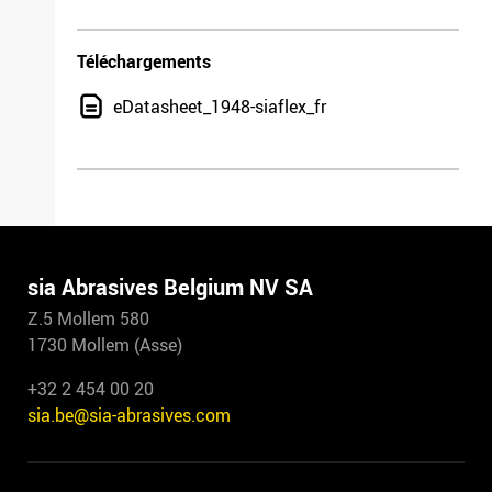
Téléchargements
eDatasheet_1948-siaflex_fr
sia Abrasives Belgium NV SA
Z.5 Mollem 580
1730 Mollem (Asse)
+32 2 454 00 20
sia.be@sia-abrasives.com