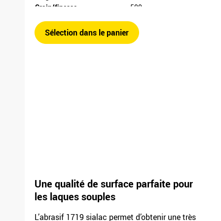
Grain/finesse
500
Unité de conditionnement
10
F 03E 007 12S /
Sélection dans le panier
7244.1304.0500
Longueur
2620mm
Largeur
1350mm
Grain/finesse
600
Unité de conditionnement
10
F 03E 007 12T /
7244.1304.0600
Une qualité de surface parfaite pour
les laques souples
L’abrasif 1719 sialac permet d’obtenir une très